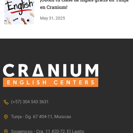
en Cranium!
May 31, 2025
(+57) 304 543 3631
Tunja - Dg. 67 #04-11, Muiscas
Sogamoso - Cra. 11 #20-72, El Lagito